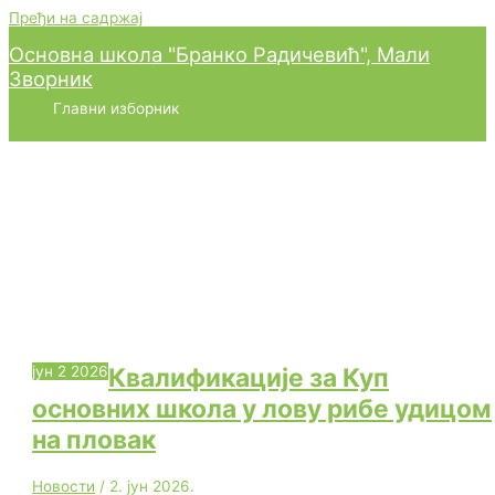
Пређи на садржај
Основна школа "Бранко Радичевић", Мали
Зворник
Главни изборник
Дан:
2. јун 2026.
јун
2
2026
Квалификације за Куп
основних школа у лову рибе удицом
на пловак
Новости
/
2. јун 2026.