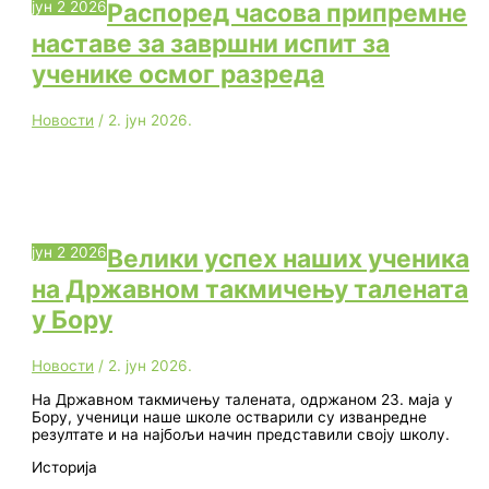
јун
2
2026
Распоред часова припремне
наставе за завршни испит за
ученике осмог разреда
Новости
/
2. јун 2026.
јун
2
2026
Велики успех наших ученика
на Државном такмичењу талената
у Бору
Новости
/
2. јун 2026.
На Државном такмичењу талената, одржаном 23. маја у
Бору, ученици наше школе остварили су изванредне
резултате и на најбољи начин представили своју школу.
Историја