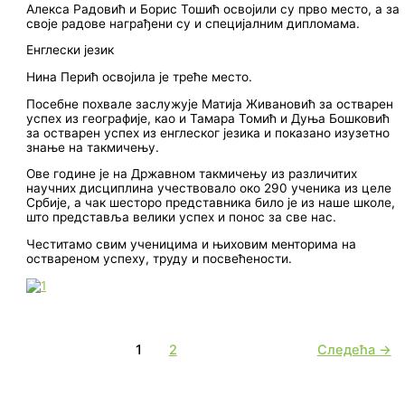
Алекса Радовић и Борис Тошић освојили су прво место, а за
своје радове награђени су и специјалним дипломама.
Енглески језик
Нина Перић освојила је треће место.
Посебне похвале заслужује Матија Живановић за остварен
успех из географије, као и Тамара Томић и Дуња Бошковић
за остварен успех из енглеског језика и показано изузетно
знање на такмичењу.
Ове године је на Државном такмичењу из различитих
научних дисциплина учествовало око 290 ученика из целе
Србије, а чак шесторо представника било је из наше школе,
што представља велики успех и понос за све нас.
Честитамо свим ученицима и њиховим менторима на
оствареном успеху, труду и посвећености.
1
2
Следећа
→