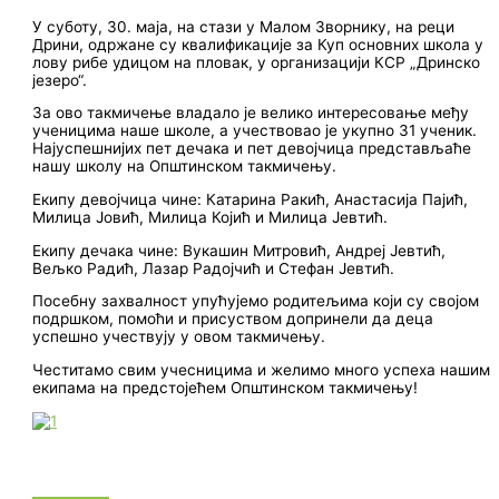
У суботу, 30. маја, на стази у Малом Зворнику, на реци
Дрини, одржане су квалификације за Куп основних школа у
лову рибе удицом на пловак, у организацији КСР „Дринско
језеро“.
За ово такмичење владало је велико интересовање међу
ученицима наше школе, а учествовао је укупно 31 ученик.
Најуспешнијих пет дечака и пет девојчица представљаће
нашу школу на Општинском такмичењу.
Екипу девојчица чине: Катарина Ракић, Анастасија Пајић,
Милица Јовић, Милица Којић и Милица Јевтић.
Екипу дечака чине: Вукашин Митровић, Андреј Јевтић,
Вељко Радић, Лазар Радојчић и Стефан Јевтић.
Посебну захвалност упућујемо родитељима који су својом
подршком, помоћи и присуством допринели да деца
успешно учествују у овом такмичењу.
Честитамо свим учесницима и желимо много успеха нашим
екипама на предстојећем Општинском такмичењу!