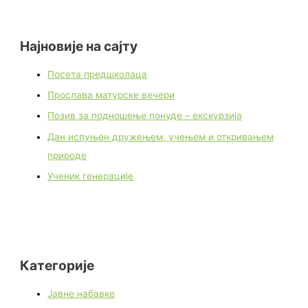
Најновије на сајту
Посета предшколаца
Прослава матурске вечери
Позив за подношење понуде – екскурзија
Дан испуњен дружењем, учењем и откривањем
природе
Ученик генерације
Категорије
Јавне набавке