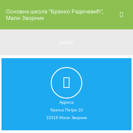
Пређи
Гла
Основна школа "Бранко Радичевић",
на
Мали Зворник
садржај
изб
Контакт
Адреса
Краља Петра 10
15318 Мали Зворник