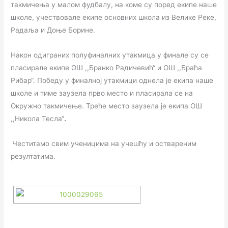
такмичења у малом фудбалу, на коме су поред екипе наше
школе, учествовале екипе основних школа из Велике Реке,
Радаља и Доње Борине.
Након одиграних полуфиналних утакмица у финале су се
пласирале екипе ОШ ,,Бранко Радичевић“ и ОШ ,,Браћа
Рибар“. Победу у финалној утакмици однела је екипа наше
школе и тиме заузела прво место и пласирала се на
Окружно такмичење. Треће место заузела је екипа ОШ
,,Никола Тесла“
.
Честитамо свим ученицима на учешћу и оствареним
резултатима.