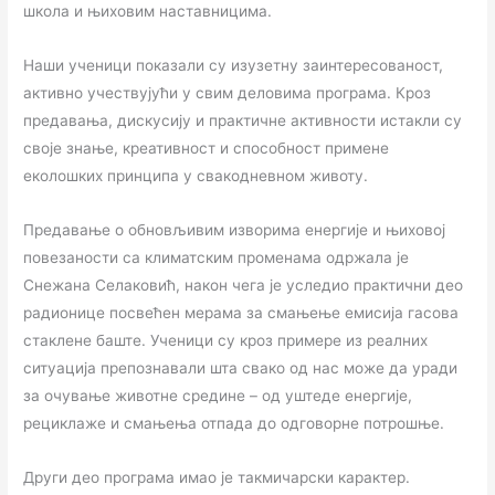
школа и њиховим наставницима.
Наши ученици показали су изузетну заинтересованост,
активно учествујући у свим деловима програма. Кроз
предавања, дискусију и практичне активности истакли су
своје знање, креативност и способност примене
еколошких принципа у свакодневном животу.
Предавање о обновљивим изворима енергије и њиховој
повезаности са климатским променама одржала је
Снежана Селаковић, након чега је уследио практични део
радионице посвећен мерама за смањење емисија гасова
стаклене баште. Ученици су кроз примере из реалних
ситуација препознавали шта свако од нас може да уради
за очување животне средине – од уштеде енергије,
рециклаже и смањења отпада до одговорне потрошње.
Други део програма имао је такмичарски карактер.