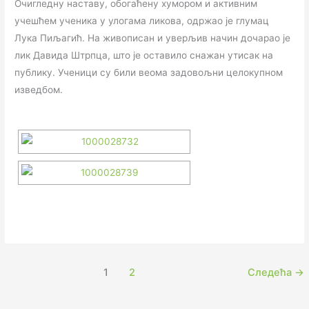
Очигледну наставу, обогаћену хумором и активним
учешћем ученика у улогама ликова, одржао је глумац
Лука Пиљагић. На живописан и уверљив начин дочарао је
лик Давида Штрпца, што је оставило снажан утисак на
публику. Ученици су били веома задовољни целокупном
изведбом.
1
2
Следећа
→