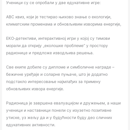
Ученици су се опробали у две едукативне игре:
ABC квиз, који је тестирао њихово знање о екологији,
климатским променама и обновљивим изворима енергије,
ЕКО-детективи, интерактивној игри у којој су тимови
морали да открију „еколошке проблеме“ у простору
радионице и предложе изводљива решења.
Све екипе добиле су дипломе и симболичне награде –
бежичне уређаје и соларне пуњаче, што је додатно
подстакло интересовање најмлађих за примену
обновљивих извора енергије.
Радионица је завршена евалуацијом и дружењем, а наши
ученици и наставници понели су изузетно позитивне
утиске, уз жељу да и у будућности буду део сличних
едукативних активности.