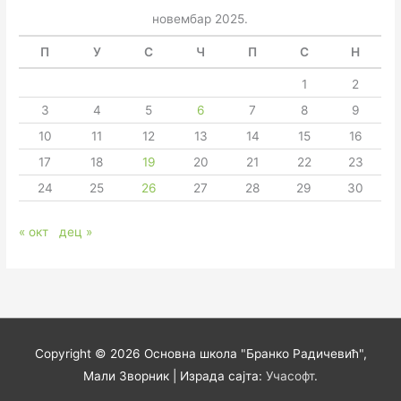
новембар 2025.
П
У
С
Ч
П
С
Н
1
2
3
4
5
6
7
8
9
10
11
12
13
14
15
16
17
18
19
20
21
22
23
24
25
26
27
28
29
30
« окт
дец »
Copyright © 2026
Основна школа "Бранко Радичевић",
Мали Зворник
| Израда сајта:
Учасофт
.