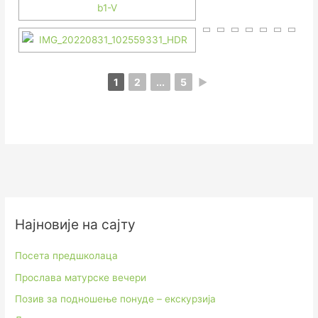
1
2
...
5
►
Најновије на сајту
Посета предшколаца
Прослава матурске вечери
Позив за подношење понуде – екскурзија