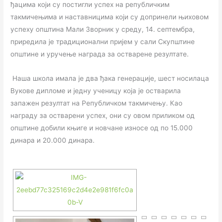
ђацима који су постигли успех на републичким
такмичењима и наставницима који су допринели њиховом
успеху општина Мали Зворник у среду, 14. септембра,
приредила је традиционални пријем у сали Скупштине
општине и уручење награда за остварене резултате.
Наша школа имала је два ђака генерације, шест носилаца
Вукове дипломе и једну ученицу која је остварила
запажен резултат на Републичком такмичењу. Као
награду за остварени успех, они су овом приликом од
општине добили књиге и новчане износе од по 15.000
динара и 20.000 динара.