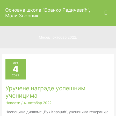
Пређи
Гла
Основна школа "Бранко Радичевић",
на
Мали Зворник
садржај
изб
Месец:
октобар 2022.
окт
4
2022
Уручене награде успешним
ученицима
Новости
/
4. октобар 2022.
Носиоцима дипломе „Вук Караџић“, ученицима генерације,