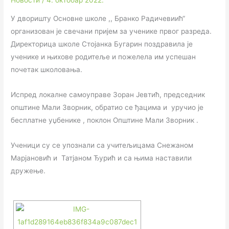
Новости
/
4. октобар 2022.
У дворишту Основне школе ,, Бранко Радичевиић“
организован је свечани пријем за ученике првог разреда.
Директорица школе Стојанка Бугарин поздравила је
ученике и њихове родитеље и пожелела им успешан
почетак школовања.
Испред локалне самоуправе Зоран Јевтић, председник
општине Мали Зворник, обратио се ђацима и уручио је
бесплатне уџбенике , поклон Општине Мали Зворник .
Ученици су се упознали са учитељицама Снежаном
Марјановић и Татјаном Ђурић и са њима наставили
дружење.