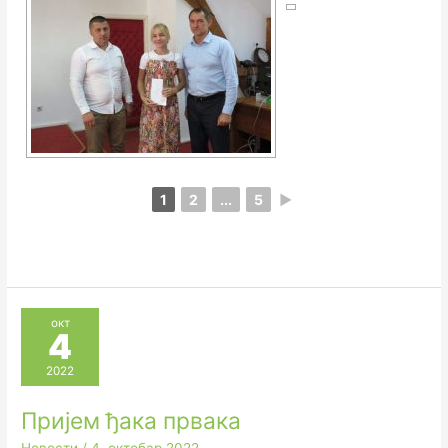
1
2
...
5
►
окт
4
2022
Пријем ђака првака