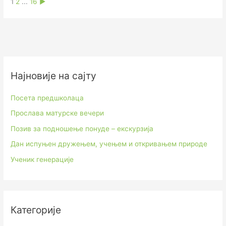
1
2
...
16
►
Најновије на сајту
Посета предшколаца
Прослава матурске вечери
Позив за подношење понуде – екскурзија
Дан испуњен дружењем, учењем и откривањем природе
Ученик генерације
Категорије