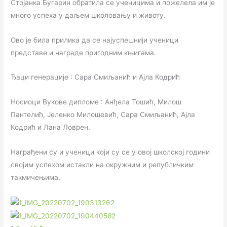
Стојанка Бугарин обратила се ученицима и пожелела им је
много успеха у даљем школовању и животу.
Ово је била прилика да се најуспешнији ученици
представе и награде пригодним књигама.
Ђаци генерације : Сара Смиљанић и Ајла Кодрић
Носиоци Вукове дипломе : Анђела Тошић, Милош
Пантелић, Јеленко Милошевић, Сара Смиљанић, Ајла
Кодрић и Лана Ловрен.
Награђени су и ученици који су се у овој школској години
својим успехом истакли на окружним и републичким
такмичењима.