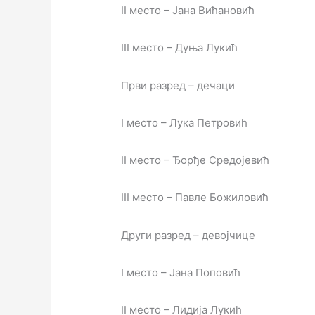
II место – Јана Вићановић
III место – Дуња Лукић
Први разред – дечаци
I место – Лука Петровић
II место – Ђорђе Средојевић
III место – Павле Божиловић
Други разред – девојчице
I место – Јана Поповић
II место – Лидија Лукић