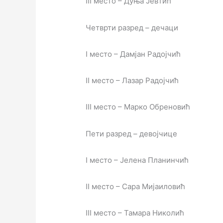
III место – Дуња Јевтић
Четврти разред – дечаци
I место – Дамјан Радојчић
II место – Лазар Радојчић
III место – Марко Обреновић
Пети разред – девојчице
I место – Јелена Планинчић
II место – Сара Мијаиловић
III место – Тамара Николић