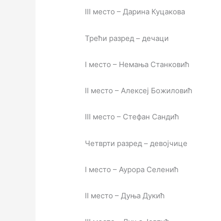
III место – Дарина Куцакова
Трећи разред – дечаци
I место – Немања Станковић
II место – Алексеј Божиловић
III место – Стефан Сандић
Четврти разред – девојчице
I место – Аурора Селенић
II место – Дуња Дукић