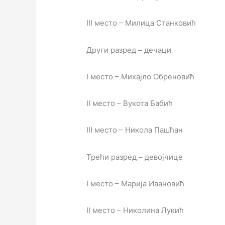
III место – Милица Станковић
Други разред – дечаци
I место – Михајло Обреновић
II место – Вукота Бабић
III место – Никола Пашћан
Трећи разред – девојчице
I место – Марија Ивановић
II место – Николина Лукић