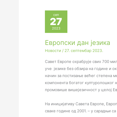
сеп
27
2023
Европски дан језика
Новости
/
27. септембар 2023.
Сaвeт Eврoпe oхрaбруje свих 700 ми
учe jeзикe без обзира на године и о
нaчин зa пoстизaњe вeћeг стeпeнa 
компонента бoгaтoг културолошког н
прoмoвишe вишejeзичнoст у цeлoj E
На иницијативу Савета Европе, Европ
сваке године од 2001. – у сарадњи с