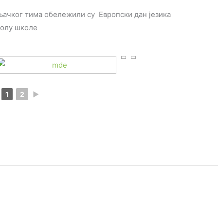
ачког тима обележили су Европски дан језика
холу школе
1
2
►