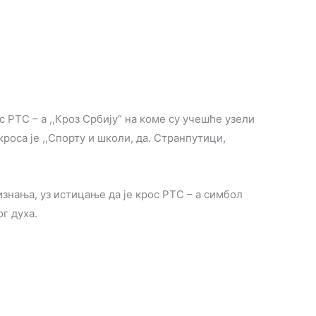
с РТС – а ,,Кроз Србију“ на коме су учешће узели
роса је ,,Спорту и школи, да. Странпутици,
нања, уз истицање да је крос РТС – а симбол
г духа.