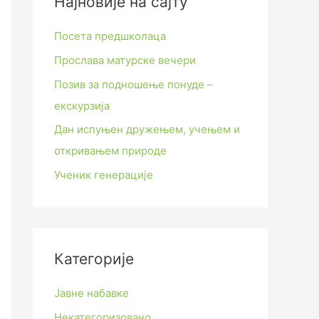
Најновије на сајту
Посета предшколаца
Прослава матурске вечери
Позив за подношење понуде –
екскурзија
Дан испуњен дружењем, учењем и
откривањем природе
Ученик генерације
Категорије
Јавне набавке
Некатегоризовано