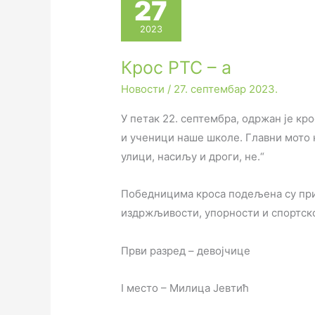
27
2023
Крос РТС – а
Новости
/
27. септембар 2023.
У петак 22. септембра, одржан је кро
и ученици наше школе. Главни мото к
улици, насиљу и дроги, не.“
Победницима кроса подељена су приз
издржљивости, упорности и спортско
Први разред – девојчице
I место – Милица Јевтић