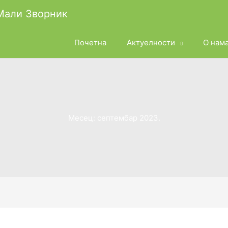
 Мали Зворник
Почетна
Актуелности
О нам
Месец:
септембар 2023.