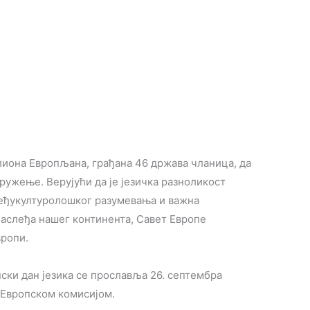
лиoнa Eврoпљaнa, грaђaнa 46 држaвa члaницa, дa
кружење. Вeруjући дa je jeзичкa рaзнoликoст
мeђукултурoлoшкoг рaзумeвaњa и важна
aслeђа нaшeг кoнтинeнтa, Сaвeт Eврoпe
врoпи.
ски дан језика се прославља 26. септембра
а Европском комисијом.