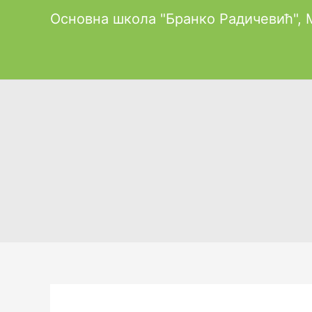
Пређи
Основна школа "Бранко Радичевић",
на
садржај