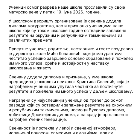
Ученици осмог разреда наше школе прославили су своје
матурско вече у петак, 19. јуна 2026. године.
У школском дворишту организована је свечана додела
диплома матурантима, као и признања ученицима наше
школе који су током школске године остварили запажене
резултате на окружним и републичким такмичењима из
различитих предмета.
Присутне ученике, родитеље, наставнике и госте поздравио
је директор школе Мићо Ковачевић, који је матурантима
честитао успешно завршено основно образовање и пожелео
им много успеха, среће и истрајности у наставку
школовања и животу.
Свечану доделу диплома и признања, у име школе,
предводила је школски психолог Кристина Селенић, која је
награђеним ученицима упутила честитке за постигнуте
резултате и пожелела им много успеха у даљем школовању.
Награђени су најуспешнији ученици од трећег до осмог
разреда који су остварили запажене резултате на окружним
и републичким такмичењима, носиоци Вукових диплома,
добитници Доситејевих диплома, а на крају је проглашен и
награђен Ученик генерације.
Свечаност је протекла у лепој и свечаној атмосфери,
испуњеној поносом, осмесима и емоцијама, док су