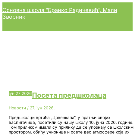
Главни
Пређи
изборник
на
Основна школа "Бранко Радичевић", Мали
садржај
Зворник
Новости
јун
27
2026
Посета предшколаца
Новости
/
27. јун 2026.
Предшколци вртића „Црвенкапа“, у пратњи својих
васпитачица, посетили су нашу школу 10. јуна 2026. године.
Том приликом имали су прилику да се упознају са школским
простором, обиђу учионице и осете део атмосфере која их