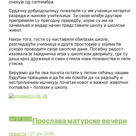
очекује од септембра.
Срдачну добродошлицу пожелели су им ученици четвртог
разреда и њихове учитељице. За своје млађе другаре
припремили су пригодну приредбу, којом су им на
занимљив и ведар начин представили школу и школски
живот.
Након тога, гости су наставили обилазак школе,
разгледајући учионице и друге просторије у којима ће
ускоро проводити своје школске дане. Посебну радост
изазвала је заједничка игра у школском дворишту, где су
деца кроз дружење и смех стекла нова познанства и лепе
утиске.
Верујемо да ће ова посета остати у лепом сећању нашим
будућим првацима и да ће им помоћи да са радошћу и
нестрпљењем ишчекују почетак новог и важног животног
поглавља – полазак у школу.
јун
27
2026
Прослава матурске вечери
Новости
/
27. јун 2026.