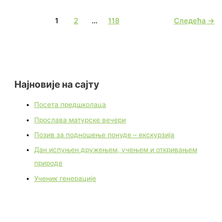
1
2
…
118
Следећа
→
Најновије на сајту
Посета предшколаца
Прослава матурске вечери
Позив за подношење понуде – екскурзија
Дан испуњен дружењем, учењем и откривањем
природе
Ученик генерације