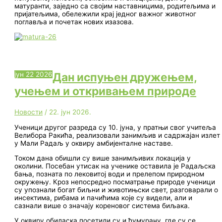
матуранти, заједно са својим наставницима, родитељима и
пријатељима, обележили крај једног важног животног
поглавља и почетак нових изазова.
јун
22
2026
Дан испуњен дружењем,
учењем и откривањем природе
Новости
/
22. јун 2026.
Ученици другог разреда су 10. јуна, у пратњи свог учитеља
Велибора Ракића, реализовали занимљив и садржајан излет
у Мали Радаљ у оквиру амбијенталне наставе.
Током дана обишли су више занимљивих локација у
околини. Посебан утисак на ученике оставила је Радаљска
бања, позната по лековитој води и прелепом природном
окружењу. Кроз непосредно посматрање природе ученици
су упознали богат биљни и животињски свет, разговарали о
инсектима, рибама и пачићима које су видели, али и
сазнали више о значају кореновог система биљака.
У оквиру обиласка посетили су и ћумурану, где су се