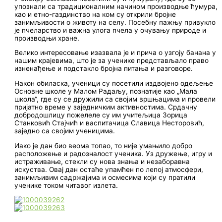
упознали са традиционалним начином производње ћумура,
као и етно-газдинство на ком су открили бројне
занимљивости о животу на селу. Посебну пажњу привукло
је пчеларство и важна улога пчела у очувању природе и
производњи хране.
Велико интересовање изазвала је и прича о узгоју банана у
нашим крајевима, што је за ученике представљало право
изненађење и подстакло бројна питања и разговоре.
Након обиласка, ученици су посетили издвојено одељење
Основне школе у Малом Радаљу, познатије као „Мала
школа“, где су се дружили са својим вршњацима и провели
пријатно време у заједничким активностима. Срдачну
добродошлицу пожелеле су им учитељица Зорица
Станковић Стајчић и васпитачица Славица Несторовић,
заједно са својим ученицима.
Иако је дан био веома топао, то није умањило добро
расположење и радозналост ученика. Уз дружење, игру и
истраживање, стекли су нова знања и незаборавна
искуства. Овај дан остаће упамћен по лепој атмосфери,
занимљивим садржајима и осмесима који су пратили
ученике током читавог излета.