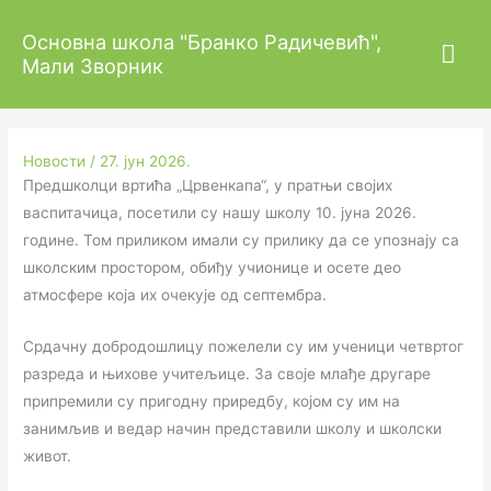
Пређи
Гла
Основна школа "Бранко Радичевић",
на
Посета предшколаца
Мали Зворник
садржај
изб
Новости
/
27. јун 2026.
Предшколци вртића „Црвенкапа“, у пратњи својих
васпитачица, посетили су нашу школу 10. јуна 2026.
године. Том приликом имали су прилику да се упознају са
школским простором, обиђу учионице и осете део
атмосфере која их очекује од септембра.
Срдачну добродошлицу пожелели су им ученици четвртог
разреда и њихове учитељице. За своје млађе другаре
припремили су пригодну приредбу, којом су им на
занимљив и ведар начин представили школу и школски
живот.