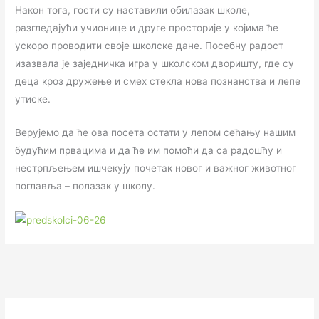
Након тога, гости су наставили обилазак школе,
разгледајући учионице и друге просторије у којима ће
ускоро проводити своје школске дане. Посебну радост
изазвала је заједничка игра у школском дворишту, где су
деца кроз дружење и смех стекла нова познанства и лепе
утиске.
Верујемо да ће ова посета остати у лепом сећању нашим
будућим првацима и да ће им помоћи да са радошћу и
нестрпљењем ишчекују почетак новог и важног животног
поглавља – полазак у школу.