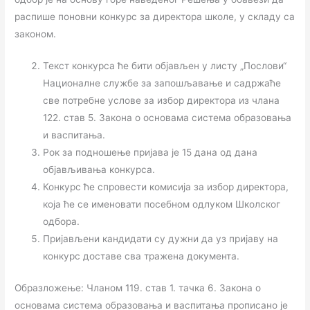
распише поновни конкурс за директора школе, у складу са
законом.
Текст конкурса ће бити објављен у листу „Послови“
Националне службе за запошљавање и садржаће
све потребне услове за избор директора из члана
122. став 5. Закона о основама система образовања
и васпитања.
Рок за подношење пријава је 15 дана од дана
објављивања конкурса.
Конкурс ће спровести комисија за избор директора,
која ће се именовати посебном одлуком Школског
одбора.
Пријављени кандидати су дужни да уз пријаву на
конкурс доставе сва тражена документа.
Образложење: Чланом 119. став 1. тачка 6. Закона о
основама система образовања и васпитања прописано је