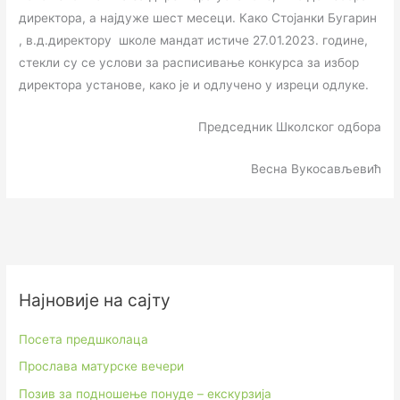
директора, а најдуже шест месеци. Како Стојанки Бугарин
, в.д.директору школе мандат истиче 27.01.2023. године,
стекли су се услови за расписивање конкурса за избор
директора установе, како је и одлучено у изреци одлуке.
Председник Школског одбора
Весна Вукосављевић
Најновије на сајту
Посета предшколаца
Прослава матурске вечери
Позив за подношење понуде – екскурзија