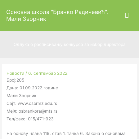
Пређи
Гла
Основна школа "Бранко Радичевић",
на
Мали Зворник
садржај
изб
Одлука о расписивању конкурса за избор директора
Новости
/
6. септембар 2022.
Број:205
Дана: 01.09.2022.године
Мали Зворник
Сајт: www.osbrmz.edu.rs
Мејл: osbrankora@mts.rs
Тел/факс: 015/471-923
На основу члана 119. став 1. тачка 6. Закона о основама