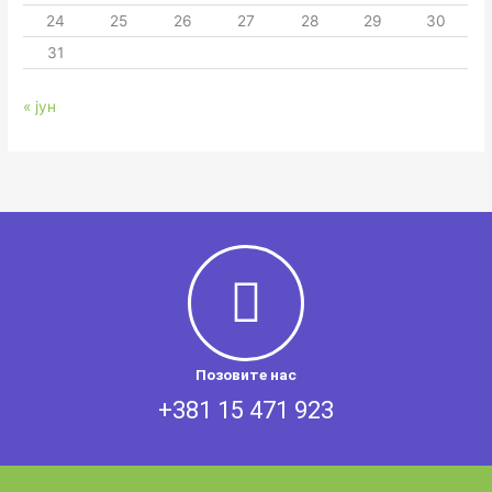
24
25
26
27
28
29
30
31
« јун
Позовите нас
+381 15 471 923