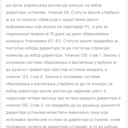
да орган управљања расписује конкурс за избор
директора установе. Чланом 49. Статута Школе утврђено
је да се конкурс објављује у средствима јавног
информисања који излази на територији РС, а рок за
подношење пријава је 15 дана од дана објављивања
конкурса Члановима 60.-63. Статута школе предвиђен је
поступак избора директора те да поступак спроводи
комисија за избор директора. Чланом 128. став 1. Закона о
основама система образовања и васпитања утврђено је
да дужност директора престаје истеком мандата, а
чланом 123. став 6. Закона о основама система
образовања и васпитања утврђено је да се конкурс за
избор директора школе расписује најраније шест, а
најкасније четири месеца пре истека мандата директора и
чланом 125. Став 3. се предвиђа да за вршиоца дужности
директора установе може бити именовано лице које
испуњава прописане услове за директора установе, осим
положеног испита за директора установе, и то до избора