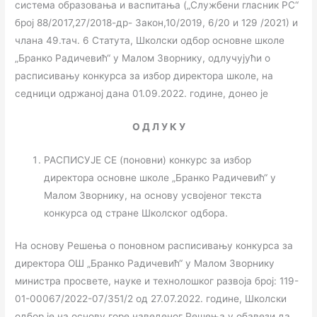
система образовања и васпитања („Службени гласник РС“
број 88/2017,27/2018-др- Закон,10/2019, 6/20 и 129 /2021) и
члана 49.тач. 6 Статута, Школски одбор основне школе
„Бранко Радичевић“ у Малом Зворнику, одлучујући о
расписивању конкурса за избор директора школе, на
седници одржаној дана 01.09.2022. године, донео је
О Д Л У К У
РАСПИСУЈЕ СЕ (поновни) конкурс за избор
директора основне школе „Бранко Радичевић“ у
Малом Зворнику, на основу усвојеног текста
конкурса од стране Школског одбора.
На основу Решења о поновном расписивању конкурса за
директора ОШ „Бранко Радичевић“ у Малом Зворнику
министра просвете, науке и технолошког развоја број: 119-
01-00067/2022-07/351/2 од 27.07.2022. године, Школски
одбор је на основу горе наведеног Решења у обавези да