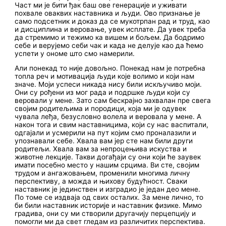
Част ми је бити ђак баш ове генерације и уживати
похвале оваквих наставника и људи. Ово признање је
само подсетник и доказ да се мукотрпан рад и труд, као
и дисциплина и веровање, увек исплате. Да увек треба
да стремимо и тежимо ка вишем и бољем. Да бодримо
себе и верујемо себи чак и када не делује као да ћемо
успети у ономе што смо намерили.
Али понекад то није довољно. Понекад нам је потребна
топла реч и мотивација људи које волимо и који нам
значе. Моји успеси никада нису били искључиво моји.
Они су рођени из мог рада и подршке људи који су
веровали у мене. Зато сам бескрајно захвалан пре свега
својим родитељима и породици, која ми је одувек
чувала леђа, безусловно волела и веровала у мене. А
након тога и свим наставницима, који су нас васпитали,
одгајали и усмерили на пут којим смо проналазили и
упознавали себе. Хвала вам јер сте нам били други
родитељи. Хвала вам за непроцењива искуства и
животне лекције. Такви догађаји су они који ће заувек
имати посебно место у нашим срцима. Ви сте, својим
трудом и ангажовањем, променили многима личну
перспективу, а можда и њихову будућност. Сваки
наставник је јединствен и изградио је један део мене.
По томе се издваја од свих осталих. За мене лично, то
би били наставник историје и наставник физике. Мимо
градива, они су ми створили другачију перцепцију и
помогли ми да свет гледам из различитих перспектива.