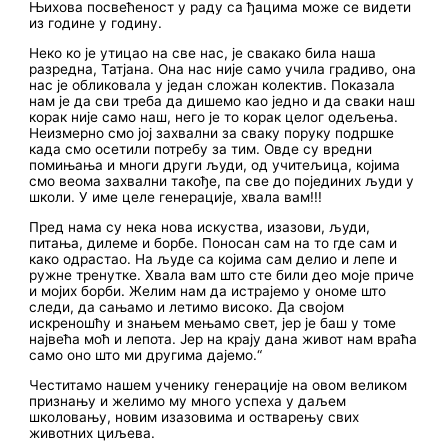
Њихова посвећеност у раду са ђацима може се видети
из године у годину.
Неко ко је утицао на све нас, је свакако била наша
разредна, Татјана. Она нас није само учила градиво, она
нас је обликовала у један сложан колектив. Показала
нам је да сви треба да дишемо као једно и да сваки наш
корак није само наш, него је то корак целог одељења.
Неизмерно смо јој захвални за сваку поруку подршке
када смо осетили потребу за тим. Овде су вредни
помињања и многи други људи, од учитељица, којима
смо веома захвални такође, па све до појединих људи у
школи. У име целе генерације, хвала вам!!!
Пред нама су нека нова искуства, изазови, људи,
питања, дилеме и борбе. Поносан сам на то где сам и
како одрастао. На људе са којима сам делио и лепе и
ружне тренутке. Хвала вам што сте били део моје приче
и мојих борби. Желим нам да истрајемо у ономе што
следи, да сањамо и летимо високо. Да својом
искреношћу и знањем мењамо свет, јер је баш у томе
највећа моћ и лепота. Јер на крају дана живот нам враћа
само оно што ми другима дајемо.“
Честитамо нашем ученику генерације на овом великом
признању и желимо му много успеха у даљем
школовању, новим изазовима и остварењу свих
животних циљева.