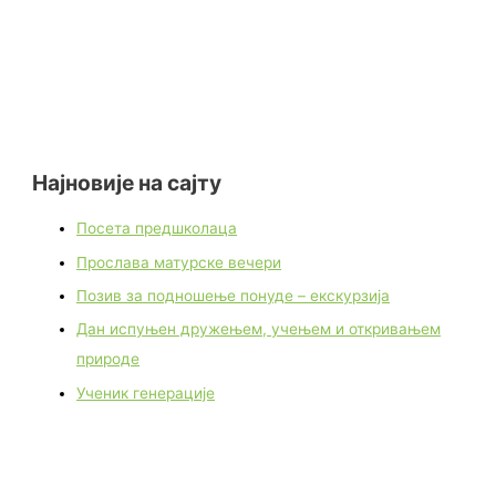
Најновије на сајту
Посета предшколаца
Прослава матурске вечери
Позив за подношење понуде – екскурзија
Дан испуњен дружењем, учењем и откривањем
природе
Ученик генерације