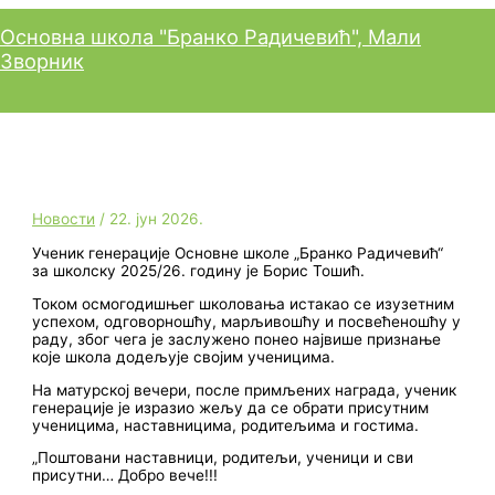
Пређи
Главни
на
изборник
Основна школа "Бранко Радичевић", Мали
садржај
Зворник
Ученик генерације
Новости
/
22. јун 2026.
Ученик генерације Основне школе „Бранко Радичевић“
за школску 2025/26. годину је Борис Тошић.
Током осмогодишњег школовања истакао се изузетним
успехом, одговорношћу, марљивошћу и посвећеношћу у
раду, због чега је заслужено понео највише признање
које школа додељује својим ученицима.
На матурској вечери, после примљених награда, ученик
генерације је изразио жељу да се обрати присутним
ученицима, наставницима, родитељима и гостима.
„Поштовани наставници, родитељи, ученици и сви
присутни… Добро вече!!!