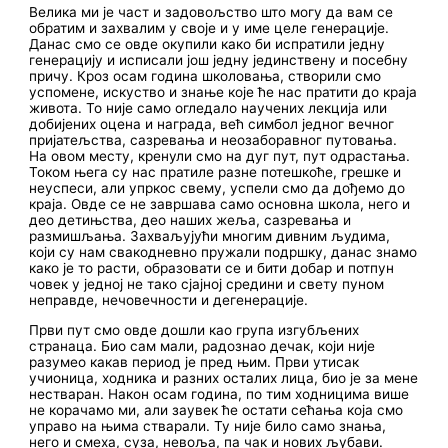
Велика ми је част и задовољство што могу да вам се
обратим и захвалим у своје и у име целе генерације.
Данас смо се овде окупили како би испратили једну
генерацију и исписали још једну јединствену и посебну
причу. Кроз осам година школовања, створили смо
успомене, искуство и знање које ће нас пратити до краја
живота. То није само огледало научених лекција или
добијених оцена и награда, већ симбол једног вечног
пријатељства, сазревања и неозаборавног путовања.
На овом месту, кренули смо на дуг пут, пут одрастања.
Током њега су нас пратиле разне потешкоће, грешке и
неуспеси, али упркос свему, успели смо да дођемо до
краја. Овде се не завршава само основна школа, него и
део детињства, део наших жеља, сазревања и
размишљања. Захваљујући многим дивним људима,
који су нам свакодневно пружали подршку, данас знамо
како је то расти, образовати се и бити добар и потпун
човек у једној не тако сјајној средини и свету пуном
неправде, нечовечности и дегенерације.
Први пут смо овде дошли као група изгубљених
странаца. Био сам мали, радознао дечак, који није
разумео какав период је пред њим. Први утисак
учионица, ходника и разних осталих лица, био је за мене
нестваран. Након осам година, по тим ходницима више
не корачамо ми, али заувек ће остати сећања која смо
управо на њима стварали. Ту није било само знања,
него и смеха, суза, невоља, па чак и нових љубави.