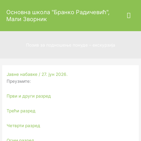
Пређи
Гла
Основна школа "Бранко Радичевић",
на
Мали Зворник
садржај
изб
Позив за подношење понуде – екскурзија
Јавне набавке
/
27. јун 2026.
Преузмите:
Први и други разред
Трећи разред
Четврти разред
Осми разред