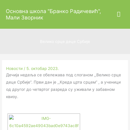
Пређи
Гла
Основна школа "Бранко Радичевић",
на
Мали Зворник
садржај
изб
Велико срце деце Србије
Новости
/
5. октобар 2023.
Дечија недеља се обележава под слоганом ,,Велико срце
деце Србије”. Први дан је ,,Креда црта срцем” , а ученици
од другог до четвртог разреда су уживали у забавном
квизу.