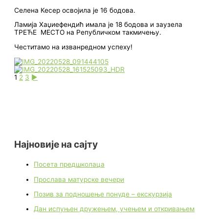
Селена Кесер освојила је 16 бодова.
Ламија Хаџиефендић имала је 18 бодова и заузела
ТРЕЋЕ МЕСТО на Републичком такмичењу.
Честитамо на изванредном успеху!
1
2
3
►
Најновије на сајту
Посета предшколаца
Прослава матурске вечери
Позив за подношење понуде – екскурзија
Дан испуњен дружењем, учењем и откривањем