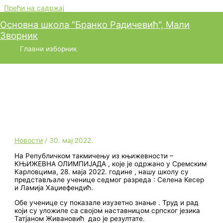
Пређи на садржај
Основна школа "Бранко Радичевић", Мали
Зворник
Успех на Републичком
Главни изборник
такмичењу из књижевности –
Књижевна олимпијада
Новости
/
30. мај 2022.
На Републичком такмичењу из књижевности –
КЊИЖЕВНА ОЛИМПИЈАДА , које је одржано у Сремским
Карловцима, 28. маја 2022. године , нашу школу су
представљале ученице седмог разреда : Селена Кесер
и Ламија Хаџиефендић.
Обе ученице су показале изузетно знање . Труд и рад
који су уложиле са својом наставницом српског језика
Татјаном Живановић дао је резултате.