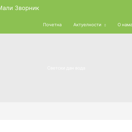
 Мали Зворник
Почетна
Актуелности
О нам
Светски дан вода