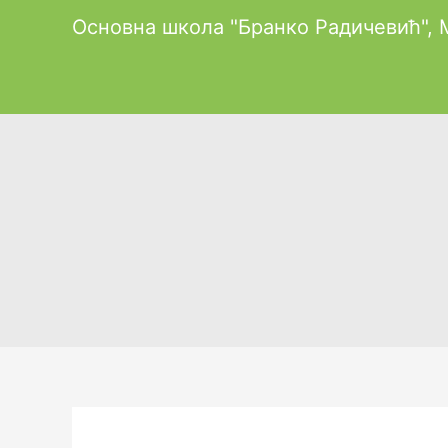
Пређи
Основна школа "Бранко Радичевић",
на
садржај