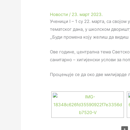
Новости
/
23. март 2023.
Ученици I – 1 су 22. марта, са свој
тематског дана, у школском дворишт
,,Буди промена коју желиш да видиш у
Ове године, централна тема Светског
санитарно – хигијенски услови за по
Процењује се да око две милијарде 
1