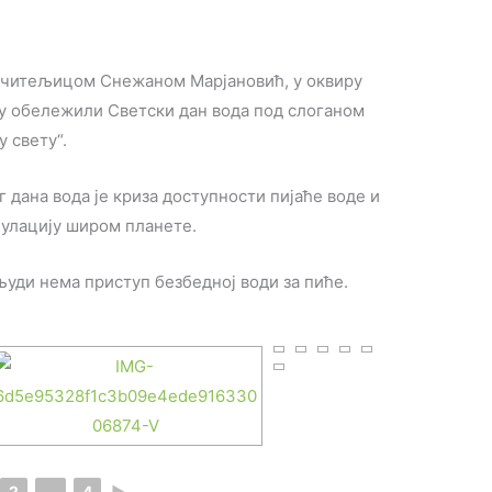
ом учитељицом Снежаном Марјановић, у оквиру
у обележили Светски дан вода под слоганом
 свету“.
 дана вода је криза доступности пијаће воде и
пулацију широм планете.
људи нема приступ безбедној води за пиће.
2
...
4
►