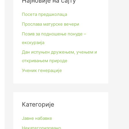
Најновије на сајту
Посета предшколаца
Прослава матурске вечери
Позив за подношење понуде –
екскурзија
Дан испуњен дружењем, учењем и
откривањем природе
Ученик генерације
Категорије
Јавне набавке
Некатегоризовано