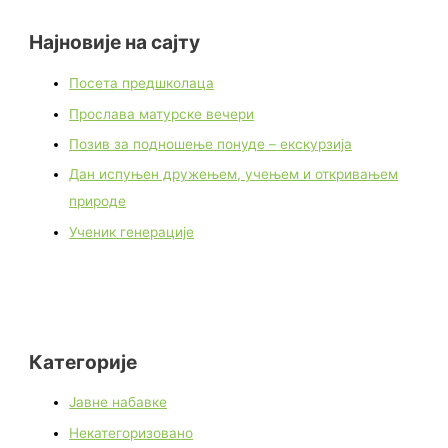
Најновије на сајту
Посета предшколаца
Прослава матурске вечери
Позив за подношење понуде – екскурзија
Дан испуњен дружењем, учењем и откривањем
природе
Ученик генерације
Категорије
Јавне набавке
Некатегоризовано