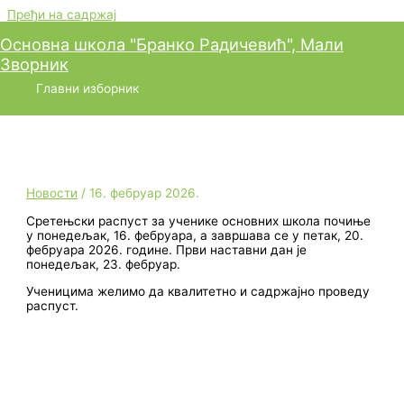
Пређи на садржај
Основна школа "Бранко Радичевић", Мали
Зворник
Сретењски распуст
Главни изборник
Новости
/
16. фебруар 2026.
Сретењски распуст за ученике основних школа почиње
у понедељак, 16. фебруара, а завршава се у петак, 20.
фебруара 2026. године. Први наставни дан је
понедељак, 23. фебруар.
Ученицима желимо да квалитетно и садржајно проведу
распуст.