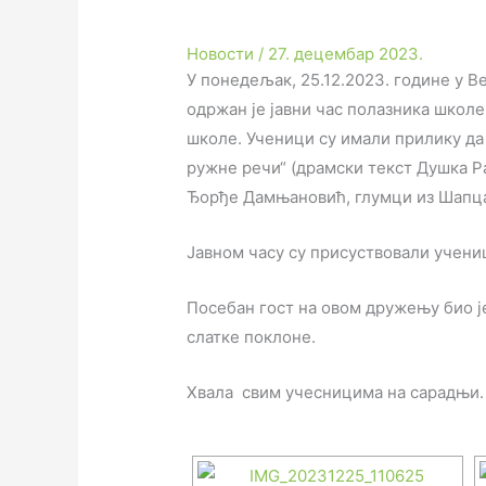
Новости
/
27. децембар 2023.
У понедељак, 25.12.2023. године у В
одржан је јавни час полазника школ
школе. Ученици су имали прилику да 
ружне речи“ (драмски текст Душка Р
Ђорђе Дамњановић, глумци из Шапц
Јавном часу су присуствовали учени
Посебан гост на овом дружењу био ј
слатке поклоне.
Хвала свим учесницима на сарадњи.