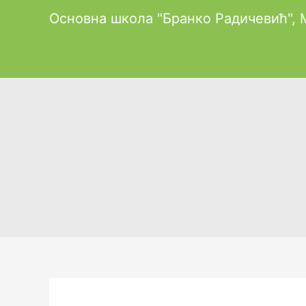
Пређи
Основна школа "Бранко Радичевић",
на
садржај