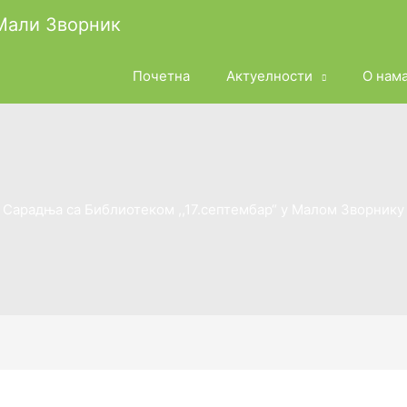
 Мали Зворник
Почетна
Актуелности
О нам
Сарадња са Библиотеком ,,17.септембар“ у Малом Зворнику