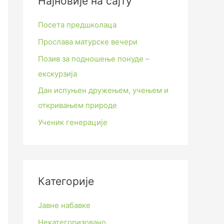
Најновије на сајту
Посета предшколаца
Прослава матурске вечери
Позив за подношење понуде –
екскурзија
Дан испуњен дружењем, учењем и
откривањем природе
Ученик генерације
Категорије
Јавне набавке
Некатегоризовано