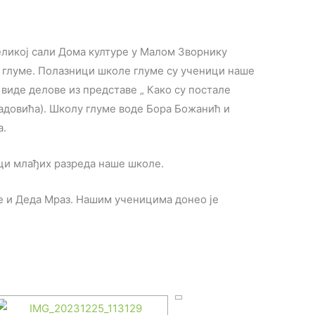
еликој сали Дома културе у Малом Зворнику
е глуме. Полазници школе глуме су ученици наше
виде делове из представе „ Како су постале
адовића). Школу глуме воде Бора Божанић и
а.
ци млађих разреда наше школе.
е и Деда Мраз. Нашим ученицима донео је