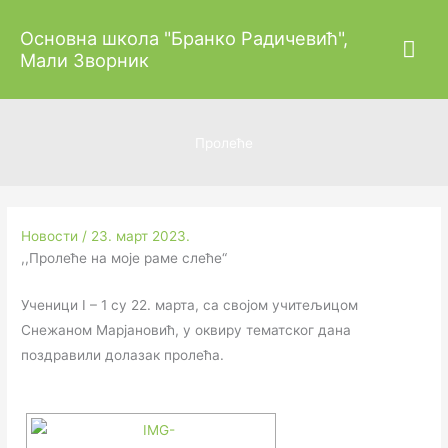
Пређи
Гла
Основна школа "Бранко Радичевић",
на
Мали Зворник
садржај
изб
Пролеће
Новости
/
23. март 2023.
,,Пролеће на моје раме слеће“
Ученици I – 1 су 22. марта, са својом учитељицом
Снежаном Марјановић, у оквиру тематског дана
поздравили долазак пролећа.