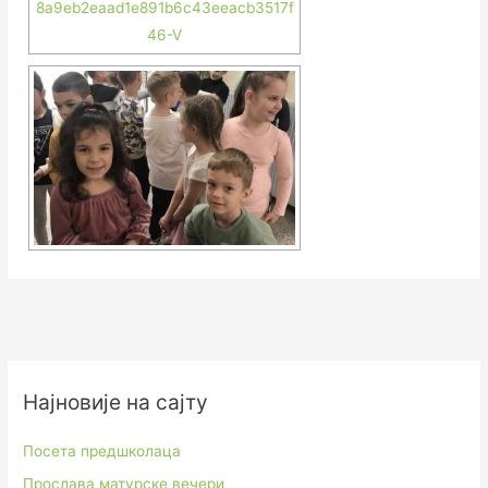
Најновије на сајту
Посета предшколаца
Прослава матурске вечери