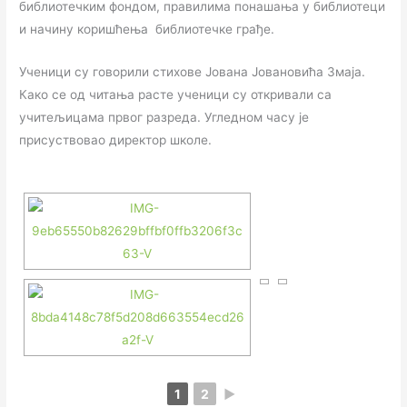
библиотечким фондом, правилима понашања у библиотеци
и начину коришћења библиотечке грађе.
Ученици су говорили стихове Јована Јовановића Змаја.
Како се од читања расте ученици су откривали са
учитељицама првог разреда. Угледном часу је
присуствовао директор школе.
1
2
►