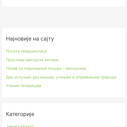
Најновије на сајту
Посета предшколаца
Прослава матурске вечери
Позив за подношење понуде – екскурзија
Дан испуњен дружењем, учењем и откривањем природе
Ученик генерације
Категорије
Јавне набавке