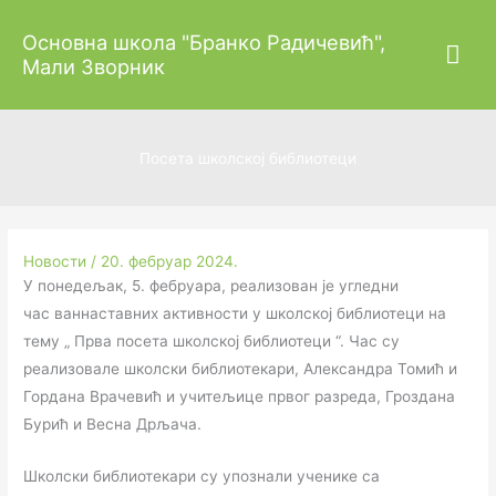
Пређи
Гла
Основна школа "Бранко Радичевић",
на
Мали Зворник
садржај
изб
Посета школској библиотеци
Новости
/
20. фебруар 2024.
У понедељак, 5. фебруара, реализован је угледни
час ваннаставних активности у школској библиотеци на
тему „ Прва посета школској библиотеци “. Час су
реализовале школски библиотекари, Александра Томић и
Гордана Врачевић и учитељице првог разреда, Гроздана
Бурић и Весна Дрљача.
Школски библиотекари су упознали ученике са