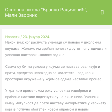
Пређи
Гла
Основна школа "Бранко Радичевић",
на
Почетак другог полугодишта
Мали Зворник
садржај
изб
Новости
/
23. јануар 2024.
Након зимског распуста ученици су поново у школским
клупама. Желимо им срећан почетак другог полугодишта и
успешан наставак школске године.
Свима су битни услови у којима се настава реализује и
прати, средства неопходна за квалитетан рад као и
просторно окружење у којем се одвија наставни процес.
У кратком временском року услови за извођење и
праћење наставе подигнути су на виши ниво. Ученици
имају могућност да прате наставу информатике у кабинету
који је потпуно обогаћен новом опремом и новим