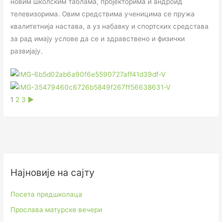
новим школским таблама, пројекторима и андроид
телевизорима. Овим средствима ученицима се пружа
квалитетнија настава, а уз набавку и спортских средстава
за рад имају услове да се и здравствено и физички
развијају.
1
2
3
►
Најновије на сајту
Посета предшколаца
Прослава матурске вечери