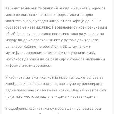
Кабинет технике и технологије је сад и кабинет у којем се
може реализовати настава информатике и то врло
квалитетно јер је уведен интернет без којег је данашње
образовање незамисливо. Набављени су нови рачунари и
обезбеђене су нове радне површине тако да ученици не
морају да држе свеске и књиге у рукама док користе
рачунаре. Кабинет је обогаћен и 3Д штампачем и
мултифункционалним штампачем где ученици имају
могућност да уче и да се развијају у корак са напредним
информатичким временом.
У кабинету математике, који је имао најлошије услове за
извођење и праћење наставе, све клупе су реновиране,
радне површине су замењене новим. Овај кабинет ће бити
пријатније место за рад ученицима и наставницима.
У одређеним кабинетима су побољшани услови за рад