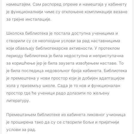
намештајем. Сам распоред опреме и намештаја у кабинету
је функционалнији чиме су отклоњене компликације везане
за грејне инсталације.
Школска библиотека је постала доступна ученицима и
створили су се неопходни услови за рад наставницима
који обављају библиотекарске активности. У протеклом
периоду библиотека је била недоступна и неприступачна
за коришћење јер је била заузета извођењем наставе. То
је била последица недовољног броја кабинета. Библиотека
је премештена у нови простор који је добијен адаптацијом
хола у приземљу школе. Сада је то нов и функционалан
простор где ће ученици радо долазити по жељену
литературу.
Премештањем библиотеке из кабинета ликовног учионица
је проширена тако да су се створили бољи и пријатнији
услови за рад.