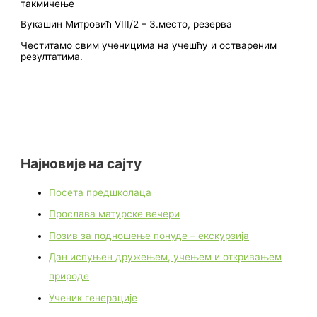
такмичење
Вукашин Митровић VIII/2 – 3.место, резерва
Честитамо свим ученицима на учешћу и оствареним
резултатима.
Најновије на сајту
Посета предшколаца
Прослава матурске вечери
Позив за подношење понуде – екскурзија
Дан испуњен дружењем, учењем и откривањем
природе
Ученик генерације