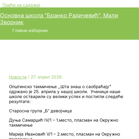
Пређи на садржај
Основна школа "Бранко Радичевић", Мали
Зворник
Општинско такмичење ,,Шта
Главни изборник
знаш о саобраћајуˮ
Новости
/
27. април 2026.
Општинско такмичење ,,Шта знаш о саобраћајуˮ
одржано је 25. априла у нашој школи. Ученици наше
школе остварили су велики успех и постигли следеће
резултате:
Старосна група „Б“ девојчице
Дуња Самарџић IV/1 – 1.место, пласман на Окружно
такмичење
Марија Ивановић V/1 – 2.место, пласман на Окружно