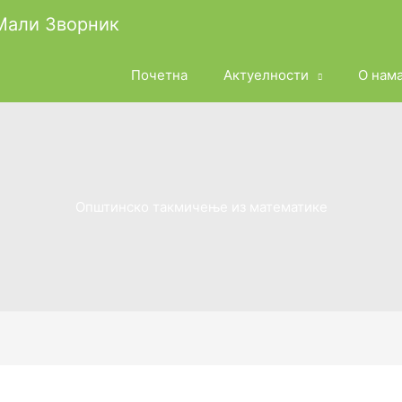
 Мали Зворник
Почетна
Актуелности
О нам
Општинско такмичење из математике