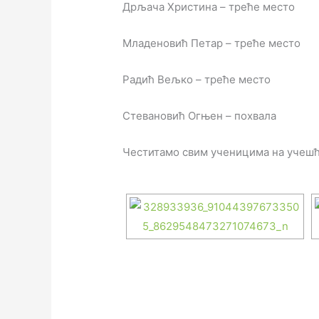
Дрљача Христина – треће место
Младеновић Петар – треће место
Радић Вељко – треће место
Стевановић Огњен – похвала
Честитамо свим ученицима на учешћ