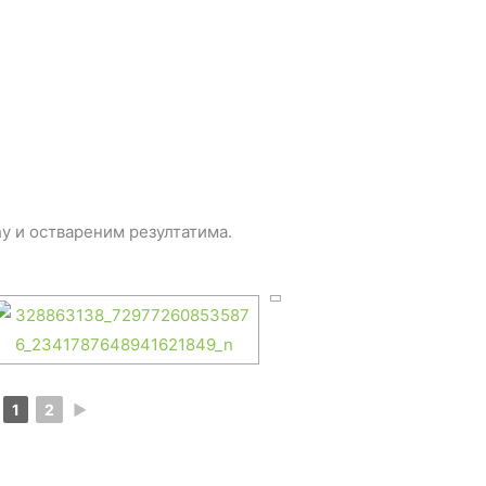
у и оствареним резултатима.
1
2
►