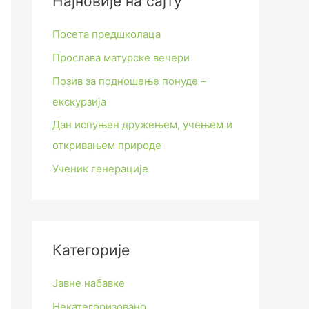
Најновије на сајту
Посета предшколаца
Прослава матурске вечери
Позив за подношење понуде –
екскурзија
Дан испуњен дружењем, учењем и
откривањем природе
Ученик генерације
Категорије
Јавне набавке
Некатегоризовано