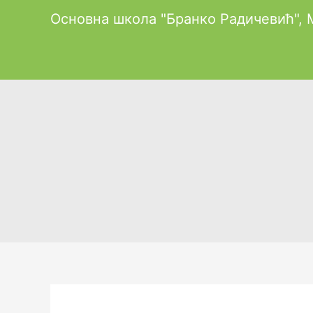
Пређи
Основна школа "Бранко Радичевић",
на
садржај