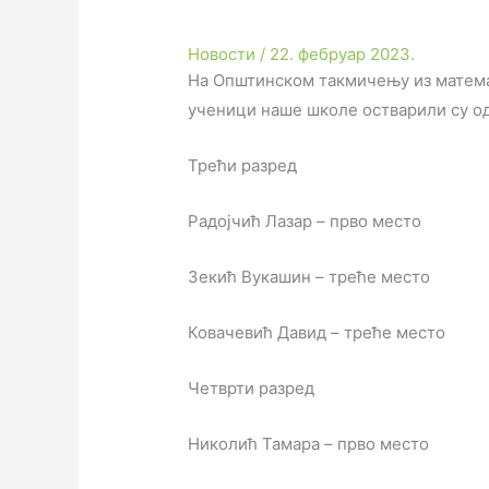
Новости
/
22. фебруар 2023.
На Општинском такмичењу из матема
ученици наше школе остварили су од
Трећи разред
Радојчић Лазар – прво место
Зекић Вукашин – треће место
Ковачевић Давид – треће место
Четврти разред
Николић Тамара – прво место