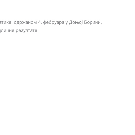
тике, одржаном 4. фебруара у Доњој Борини,
личне резултате.