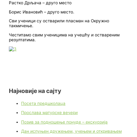
Растко Дрљача – друго место
Борис Ивановић – друго место.
Сви ученици су остварили пласман на Окружно
такмичење.
Честитамо свим ученицима на учешћу и оствареним
резултатима.
Најновије на сајту
Посета предшколаца
Прослава матурске вечери
Позив за подношење понуде – екскурзија
Дан испуњен дружењем, учењем и откривањем