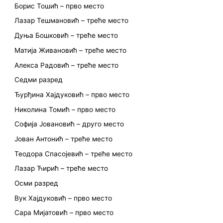
Борис Тошић – прво место
Лазар Тешмановић – треће место
Дуња Бошковић – треће место
Матија Живановић – треће место
Алекса Радовић – треће место
Седми разред
Ђурђина Хајдуковић – прво место
Николина Томић – прво место
Софија Јовановић – друго место
Јован Антонић – треће место
Теодора Спасојевић – треће место
Лазар Ћирић – треће место
Осми разред
Вук Хајдуковић – прво место
Сара Мијатовић – прво место