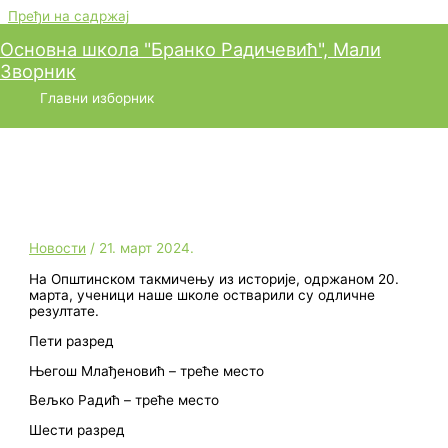
Пређи на садржај
Основна школа "Бранко Радичевић", Мали
Зворник
Општинско такмичење из
Главни изборник
историје
Новости
/
21. март 2024.
На Општинском такмичењу из историје, одржаном 20.
марта, ученици наше школе остварили су одличне
резултате.
Пети разред
Његош Млађеновић – треће место
Вељко Радић – треће место
Шести разред