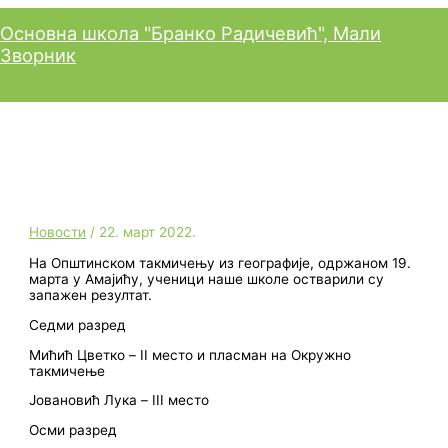
Пређи
Главни
на
изборник
Основна школа "Бранко Радичевић", Мали
садржај
Зворник
Општинско такмичење из
географије
Новости
/
22. март 2022.
На Општинском такмичењу из географије, одржаном 19.
марта у Амајићу, ученици наше школе остварили су
запажен резултат.
Седми разред
Мићић Цветко – II место и пласман на Окружно
такмичење
Јовановић Лука – III место
Осми разред