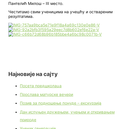
Пантелић Милош – III место.
Честитамо свим ученицима на учешћу и оствареним
резултатима.
Најновије на сајту
Посета предшколаца
Прослава матурске вечери
Позив за подношење понуде – екскурзија
Дан испуњен дружењем, учењем и откривањем
природе
Ученик генерације