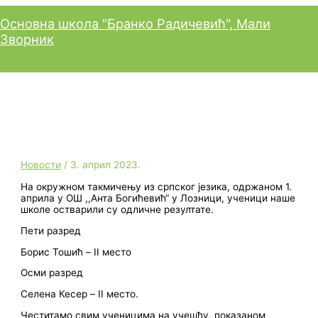
Пређи
Главни
на
изборник
Основна школа "Бранко Радичевић", Мали
садржај
Зворник
Окружно такмичење из
српског језика
Новости
/
3. април 2023.
На окружном такмичењу из српског језика, одржаном 1.
априла у ОШ ,,Анта Богићевић“ у Лозници, ученици наше
школе остварили су одличне резултате.
Пети разред
Борис Тошић – II место
Осми разред
Селена Кесер – II место.
Честитамо свим ученицима на учешћу, показаном