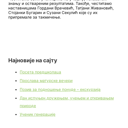
знању и оствареним резултатима. Такође, честитамо
наставницама Гордани Врачевић, Татјани Живановић,
Стојанки Бугарин и Сузани Секулић које су их
припремале за такмичење.
Најновије на сајту
Посета предшколаца
Прослава матурске вечери
Позив за подношење понуде – екскурзија
Дан испуњен дружењем, учењем и откривањем
природе
Ученик генерације