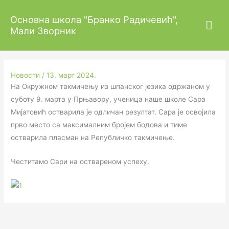
Пређи
Гла
Основна школа "Бранко Радичевић",
на
Окружно такмичење из шпанског језика
Мали Зворник
садржај
изб
Новости
/
13. март 2024.
На Окружном такмичењу из шпанског језика одржаном у
суботу 9. марта у Прњавору, ученица наше школе Сара
Мијатовић остварила је одличан резултат. Сара је освојила
прво место са максималним бројем бодова и тиме
остварила пласман на Републичко такмичење.
Честитамо Сари на оствареном успеху.