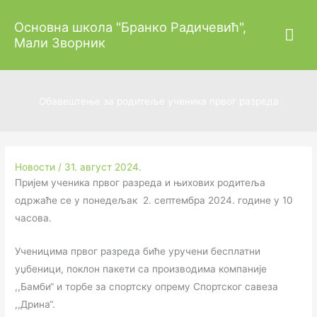
Пређи
Гла
Основна школа "Бранко Радичевић",
на
Мали Зворник
садржај
изб
Обавештење за родитеље ученика првог разреда
Новости
/
31. август 2024.
Пријем ученика првог разреда и њихових родитеља
одржаће се у понедељак 2. септембра 2024. године у 10
часова.
Ученицима првог разреда биће уручени бесплатни
уџбеници, поклон пакети са производима компаније
,,Бамби“ и торбе за спортску опрему Спортског савеза
,,Дрина“.