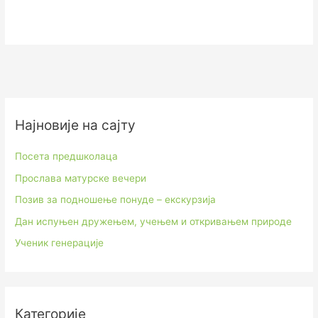
Најновије на сајту
Посета предшколаца
Прослава матурске вечери
Позив за подношење понуде – екскурзија
Дан испуњен дружењем, учењем и откривањем природе
Ученик генерације
Категорије