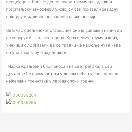
асоцијације. Квиз је донео праву такмичарску, али и
пријатељску атмосферу у којој су сви показали завидну
вештину и одлично познавање епске поезије.
Овај час одељенског старешине био је савршен начин да
се заокружи школска година. Кроз песму, глуму и квиз,
ученици су доказали да се традиција најбоље чува када
се учи кроз игру и заједништв
Марко Краљевић био поносан на ове трећаке, а ово
дружење ће свима остати у лепом сећању као један од
најлепших тренутака у овој школској години.