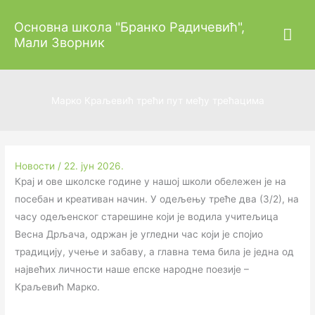
Пређи
Гла
Основна школа "Бранко Радичевић",
на
Мали Зворник
садржај
изб
Марко Краљевић трећи пут међу трећацима
Новости
/
22. јун 2026.
Крај и ове школске године у нашој школи обележен је на
посебан и креативан начин. У одељењу треће два (3/2), на
часу одељенског старешине који је водила учитељица
Весна Дрљача, одржан је угледни час који је спојио
традицију, учење и забаву, а главна тема била је једна од
највећих личности наше епске народне поезије –
Краљевић Марко.