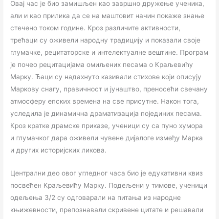
Овај час је био замишљен као завршно дружење ученика,
али и као прилика да се на маштовит начин покаже знање
стечено током године. Кроз различите активности,
трећаци су оживели народну традицију и показали своје
глумачке, рецитаторске и интелектуалне вештине. Програм
је почео рецитацијама омиљених песама о Краљевићу
Марку. Ђаци су надахнуто казивали стихове који описују
Маркову снагу, правичност и јунаштво, преносећи свечану
атмосферу епских времена на све присутне. Након тога,
уследила је динамична драматизација појединих песама.
Кроз кратке драмске приказе, ученици су са пуно хумора
и глумачког дара оживели чувене дијалоге између Марка
и других историјских ликова.
Централни део овог угледног часа био је едукативни квиз
посвећен Краљевићу Марку. Подељени у тимове, ученици
одељења 3/2 су одговарали на питања из народне
књижевности, препознавали скривене цитате и решавали