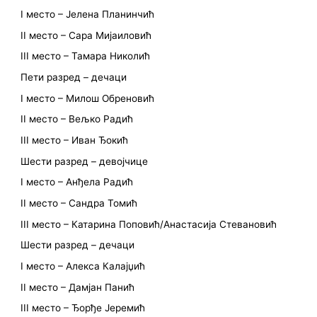
I место – Јелена Планинчић
II место – Сара Мијаиловић
III место – Тамара Николић
Пети разред – дечаци
I место – Милош Обреновић
II место – Вељко Радић
III место – Иван Ђокић
Шести разред – девојчице
I место – Анђела Радић
II место – Сандра Томић
III место – Катарина Поповић/Анастасија Стевановић
Шести разред – дечаци
I место – Алекса Калајџић
II место – Дамјан Панић
III место – Ђорђе Јеремић