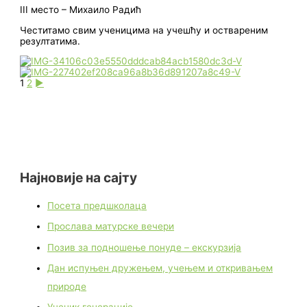
III место – Михаило Радић
Честитамо свим ученицима на учешћу и оствареним
резултатима.
1
2
►
Најновије на сајту
Посета предшколаца
Прослава матурске вечери
Позив за подношење понуде – екскурзија
Дан испуњен дружењем, учењем и откривањем
природе