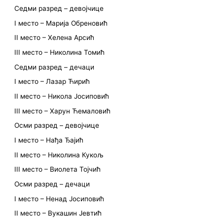
Седми разред – девојчице
I место – Марија Обреновић
II место – Хелена Арсић
III место – Николина Томић
Седми разред – дечаци
I место – Лазар Ћирић
II место – Никола Јосиповић
III место – Харун Ћемаловић
Осми разред – девојчице
I место – Нађа Ђајић
II место – Николина Кукољ
III место – Виолета Тојчић
Осми разред – дечаци
I место – Ненад Јосиповић
II место – Вукашин Јевтић