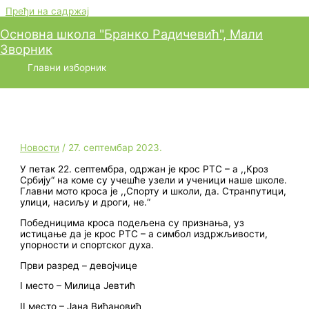
Пређи на садржај
Основна школа "Бранко Радичевић", Мали
Зворник
Крос РТС – а
Главни изборник
Новости
/
27. септембар 2023.
У петак 22. септембра, одржан је крос РТС – а ,,Кроз
Србију“ на коме су учешће узели и ученици наше школе.
Главни мото кроса је ,,Спорту и школи, да. Странпутици,
улици, насиљу и дроги, не.“
Победницима кроса подељена су признања, уз
истицање да је крос РТС – а симбол издржљивости,
упорности и спортског духа.
Први разред – девојчице
I место – Милица Јевтић
II место – Јана Вићановић