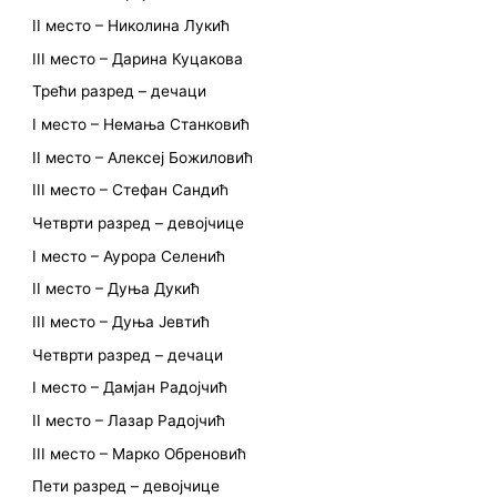
II место – Николина Лукић
III место – Дарина Куцакова
Трећи разред – дечаци
I место – Немања Станковић
II место – Алексеј Божиловић
III место – Стефан Сандић
Четврти разред – девојчице
I место – Аурора Селенић
II место – Дуња Дукић
III место – Дуња Јевтић
Четврти разред – дечаци
I место – Дамјан Радојчић
II место – Лазар Радојчић
III место – Марко Обреновић
Пети разред – девојчице