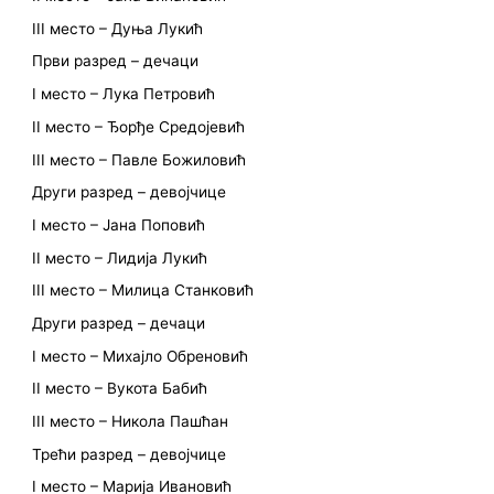
III место – Дуња Лукић
Први разред – дечаци
I место – Лука Петровић
II место – Ђорђе Средојевић
III место – Павле Божиловић
Други разред – девојчице
I место – Јана Поповић
II место – Лидија Лукић
III место – Милица Станковић
Други разред – дечаци
I место – Михајло Обреновић
II место – Вукота Бабић
III место – Никола Пашћан
Трећи разред – девојчице
I место – Марија Ивановић