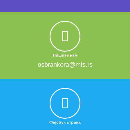
Пишите нам
osbrankora@mts.rs
Фејсбук страна