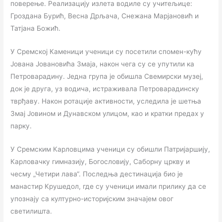
поверење. Реализацију излета водиле су учитељице:
Гроздана Бурић, Весна Дрљача, Снежана Марјановић и
Татјана Божић.
У Сремској Каменици ученици су посетили спомен-кућу
Јована Јовановића Змаја, након чега су се упутили ка
Петроварадину. Једна група је обишла Свемирски музеј,
док је друга, уз водича, истраживала Петроварадинску
тврђаву. Након ротације активности, уследила је шетња
Змај Јовином и Дунавском улицом, као и кратки предах у
парку.
У Сремским Карловцима ученици су обишли Патријаршију,
Карловачку гимназију, Богословију, Саборну цркву и
чесму „Четири лава“. Последња дестинација био је
манастир Крушедол, где су ученици имали прилику да се
упознају са културно-историјским значајем овог
светилишта.