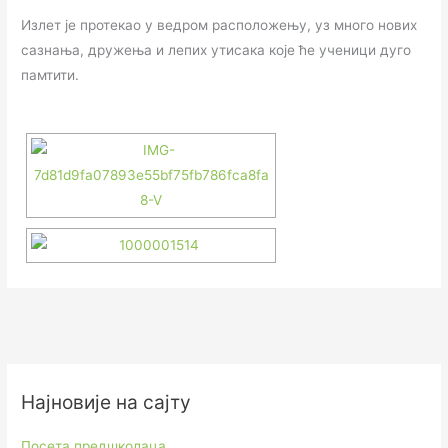
Излет је протекао у ведром расположењу, уз много нових
сазнања, дружења и лепих утисака које ће ученици дуго
памтити.
Најновије на сајту
Посета предшколаца