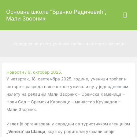
Пређи
Гла
Основна школа "Бранко Радичевић",
на
Мали Зворник
садржај
изб
Једнодневни излет ученика трећег и четвртог разреда
Новости
/
9. октобар 2025.
У четвртак, 18. септембра 2025. године, ученици трећег и
четвртог разреда наше школе уживали су у једнодневном
излету на релацији Мали Зворник – Сремска Каменица –
Нови Сад – Сремски Карловци – манастир Крушедол –
Мали Зворник.
Излет је организован у сарадњи са туристичком агенцијом
„Venera“ из Шапца
, којој су родитељи указали своје