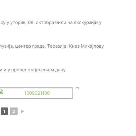
у у уторак, 08. октобра били на екскурзији у
узија, центар града, Теразије, Кнез Михајлову
и и у прелепом јесењем дану.
1
2
►