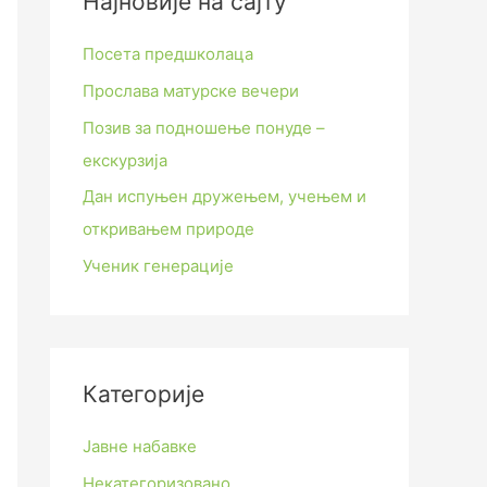
Најновије на сајту
Посета предшколаца
Прослава матурске вечери
Позив за подношење понуде –
екскурзија
Дан испуњен дружењем, учењем и
откривањем природе
Ученик генерације
Категорије
Јавне набавке
Некатегоризовано