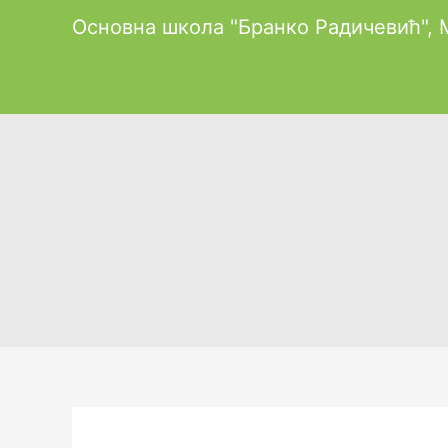
Пређи
Основна школа "Бранко Радичевић",
на
садржај