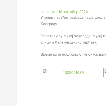
Новости
/
10. октобар 2024.
Ученици трећег разреда наше школе с
Београду.
Посетили су Музеј чоколаде, Музеј ил
улицу и Калемегданску тврђаву.
Време их је послужило, те су уживал