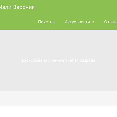
 Мали Зворник
Почетна
Актуелности
О нам
Екскурзија за ученике трећег разреда