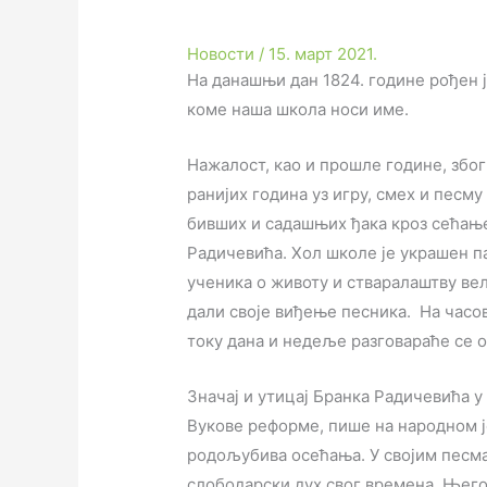
Новости
/
15. март 2021.
На данашњи дан 1824. године рођен 
коме наша школа носи име.
Нажалост, као и прошле године, због
ранијих година уз игру, смех и песм
бивших и садашњих ђака кроз сећањ
Радичевића. Хол школе је украшен п
ученика о животу и стваралаштву вел
дали своје виђење песника. На часо
току дана и недеље разговараће се о
Значај и утицај Бранка Радичевића у
Вукове реформе, пише на народном је
родољубива осећања. У својим пес
слободарски дух свог времена. Његов