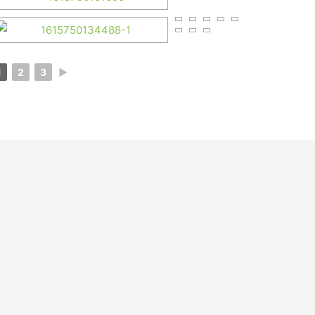
1
2
3
►