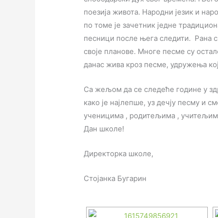
поезија живота. Народни језик и на
по томе је зачетник једне традицион
песници после њега следити. Рана с
своје планове. Многе песме су остал
данас жива кроз песме, удружења ко
Са жељом да се следеће године у з
како је најлепше, уз дечју песму и см
ученицима , родитељима , учитељим
Дан школе!
Директорка школе,
Стојанка Бугарин