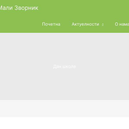
 Мали Зворник
Почетна
Актуелности
О нам
Дан школе