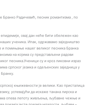
је Бранко Радичевић, песник романтизма , по
 епидемије, овај дан неће бити обележен као
у наших ученика. Ипак, одржавамо заједништво
е и помињање нашег великог песника Бранка
аноима на којима су представљени радови
иког песника.Ученици су и кроз ликовни израз
вима српског језика и одељенских заједница у
 Бранку.
 српској књижевности је велики. Као присталица
зику, успевајући да искаже танана лирска и
мама опева лепоту живљења, љубавне чежње и
а поезија јесте поезија младости, љубави –