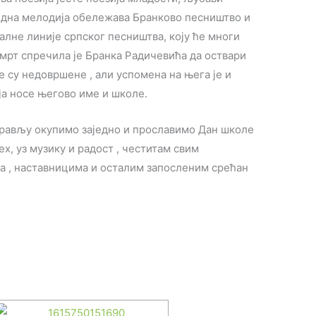
родна мелодија обележава Бранково песништво и
алне линије српског песништва, коју ће многи
мрт спречила је Бранка Радичевића да оствари
е су недовршене , али успомена на њега је и
ја носе његово име и школе.
дрављу окупимо заједно и прославимо Дан школе
ех, уз музику и радост , честитам свим
а , наставницима и осталим запосленим срећан