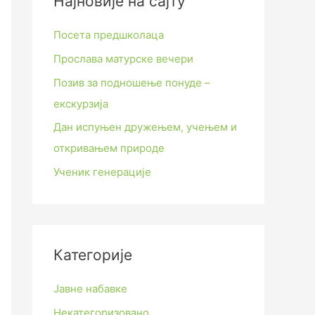
Најновије на сајту
Посета предшколаца
Прослава матурске вечери
Позив за подношење понуде –
екскурзија
Дан испуњен дружењем, учењем и
откривањем природе
Ученик генерације
Категорије
Јавне набавке
Некатегоризовано