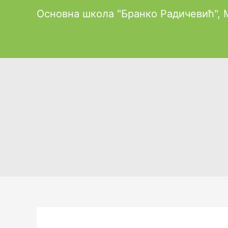
Пређи
Основна школа "Бранко Радичевић",
на
садржај