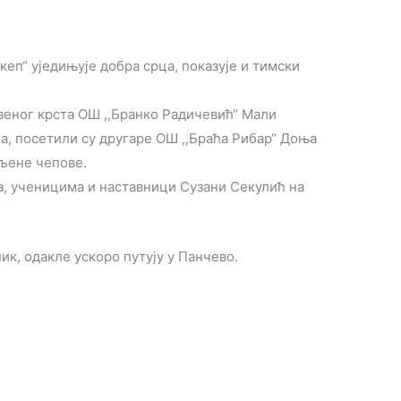
кеп“ уједињује добра срца, показује и тимски
веног крста ОШ ,,Бранко Радичевић“ Мали
а, посетили су другаре ОШ ,,Браћа Рибар“ Доња
пљене чепове.
 ученицима и наставници Сузани Секулић на
к, одакле ускоро путују у Панчево.