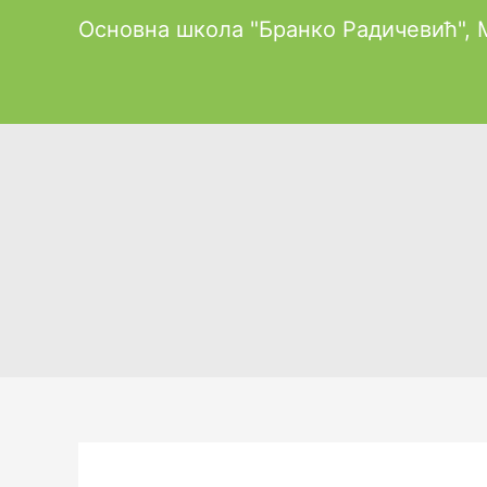
Пређи
Основна школа "Бранко Радичевић",
на
садржај