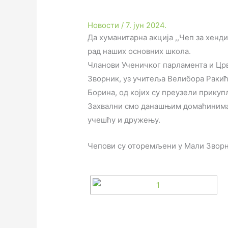
Новости
/
7. јун 2024.
Да хуманитарна акција ,,Чеп за хенди
рад наших основних школа.
Чланови Ученичког парламента и Цр
Зворник, уз учитеља Велибора Ракић
Борина, од којих су преузели прику
Захвални смо данашњим домаћинима,
учешћу и дружењу.
Чепови су оторемљени у Мали Зворни