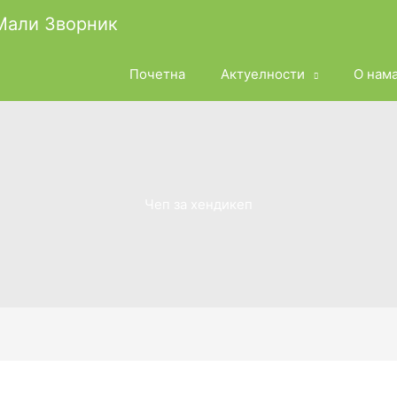
 Мали Зворник
Почетна
Актуелности
О нам
Чеп за хендикеп