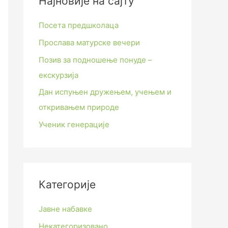
Најновије на сајту
Посета предшколаца
Прослава матурске вечери
Позив за подношење понуде –
екскурзија
Дан испуњен дружењем, учењем и
откривањем природе
Ученик генерације
Категорије
Јавне набавке
Некатегоризовано