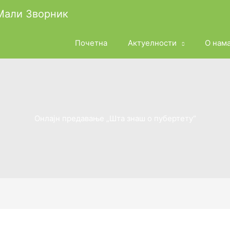
 Мали Зворник
Почетна
Актуелности
О нам
Онлајн предавање „Шта знаш о пубертету“