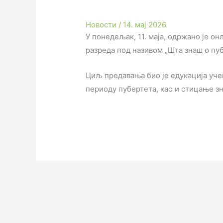
Новости
/
14. мај 2026.
У понедељак, 11. маја, одржано је о
разреда под називом „Шта знаш о пуб
Циљ предавања био је едукација уче
периоду пубертета, као и стицање зн