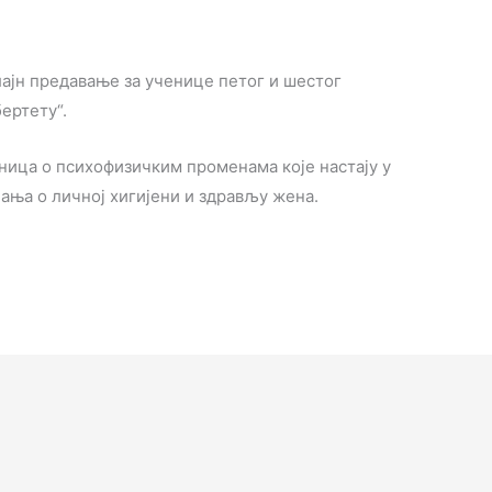
нлајн предавање за ученице петог и шестог
ертету“.
ница о психофизичким променама које настају у
ања о личној хигијени и здрављу жена.