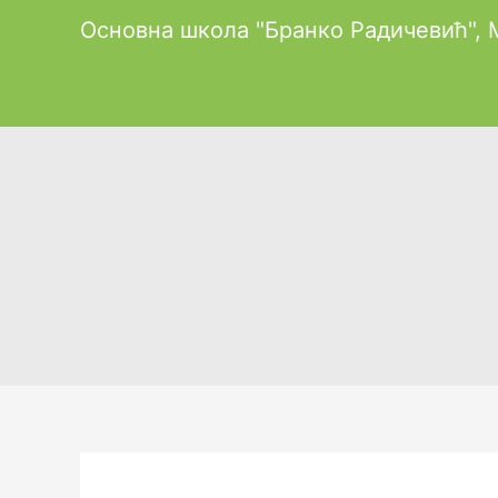
Пређи
Основна школа "Бранко Радичевић",
на
садржај