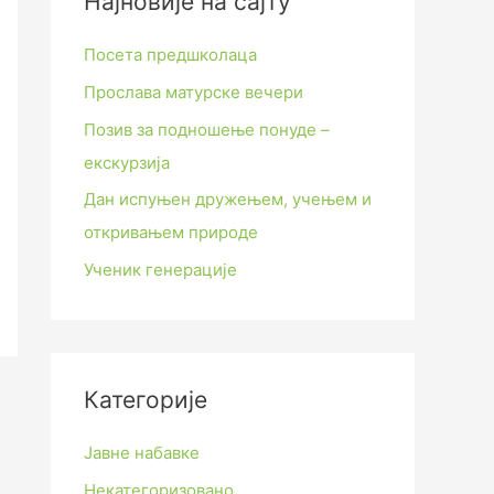
Најновије на сајту
Посета предшколаца
Прослава матурске вечери
Позив за подношење понуде –
екскурзија
Дан испуњен дружењем, учењем и
откривањем природе
Ученик генерације
Категорије
Јавне набавке
Некатегоризовано